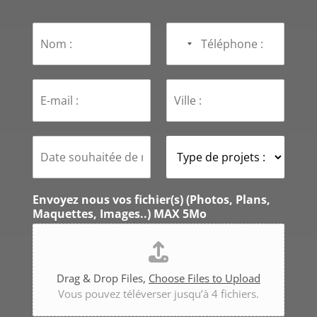
N
T
o
é
No
m
l
country
*
é
selected
E
p
V
-
h
i
m
o
l
a
n
l
i
D
e
e
T
l
a
*
:
y
*
t
*
p
e
e
s
d
Envoyez nous vos fichier(s) (Photos, Plans,
o
e
Maquettes, Images..) MAX 5Mo
u
p
h
r
a
o
i
j
Drag & Drop Files,
Choose Files to Upload
t
e
Vous pouvez téléverser jusqu’à 4 fichiers.
é
t
e
s